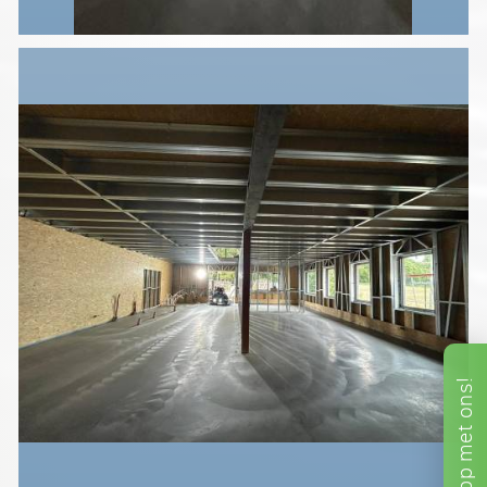
ons!
met
App