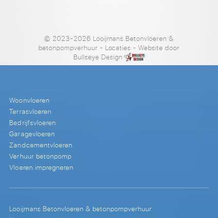
© 2023-2026 Looijmans Betonvloeren &
betonpompverhuur
-
Locaties
- Website door
Bullseye Design
Woonvloeren
Terrasvloeren
Bedrijfsvloeren
Garagevloeren
Zandcementvloeren
Verhuur betonpomp
Vloeren impregneren
Looijmans Betonvloeren & betonpompverhuur