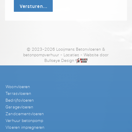
Versturen...
© 2023-2026 Looijmans Betonvloeren &
betonpompverhuur
-
Locaties
- Website door
Bullseye Design
Woonvloeren
Terrasvloeren
Bedrijfsvloeren
Garagevloeren
Zandcementvloeren
Verhuur betonpomp
Vloeren impregneren